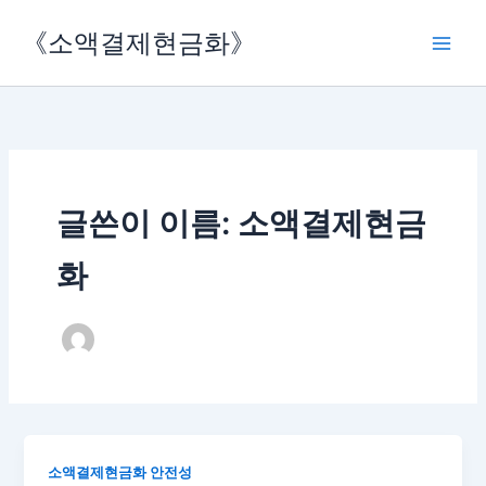
콘
《소액결제현금화》
텐
츠
로
건
너
뛰
기
글쓴이 이름: 소액결제현금
화
소액결제현금화 안전성